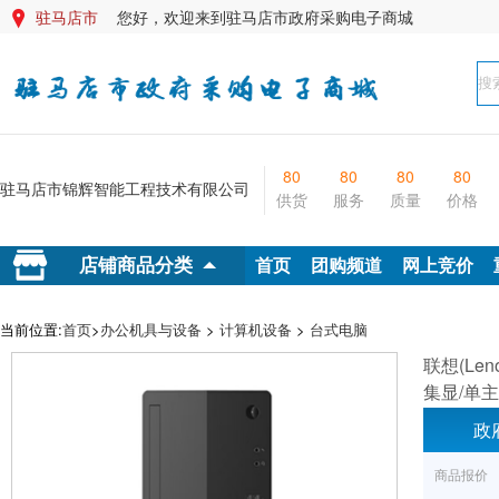
驻马店市
您好，欢迎来到驻马店市政府采购电子商城

80
80
80
80
驻马店市锦辉智能工程技术有限公司
供货
服务
质量
价格
首页
团购频道
网上竞价
店铺商品分类
当前位置:
首页
>
办公机具与设备
>
计算机设备
>
台式电脑
联想(Len
集显/单
政
商品报价