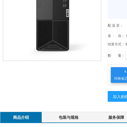
配 送 至：
库 存：
结算方式：
数 量：
￥
河南省
有
加入购
商品介绍
包装与规格
服务保障