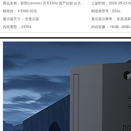
商品名称：
联想(Lenovo) 开天E50z 国产信创 台式电脑 兆芯KX-U6780A/16G/512G/集显/单主机/麒麟系统
上架时间：
2026-05-23 0
销售价：
￥5000.00元
制造商型号：
E50z
显示器尺寸 ：
无显示器
显示器分辨率 ：
全高清屏（
内存类型 ：
DDR4
内存容量 ：
16GB（8GB
CPU主频 ：
2.7GHz
CPU系列 ：
兆芯C4700
3C认证产品 ：
是