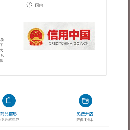
国内
优质
了
大
司从
供