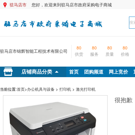
驻马店市
您好，欢迎来到驻马店市政府采购电子商城

80
80
80
80
驻马店市锦辉智能工程技术有限公司
供货
服务
质量
价格
首页
团购频道
网上竞价
店铺商品分类
当前位置:
首页
>
办公机具与设备
>
打印机
>
激光打印机
很抱歉